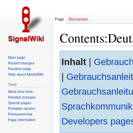
Page
Discussion
Contents:Deut
Jump
Jump
Main page
Inhalt
|
Gebrauch
to
to
Recent changes
navigation
search
Random page
|
Gebrauchsanleit
Help about MediaWiki
Tools
Gebrauchsanleit
What links here
Related changes
Special pages
Sprachkommunik
Printable version
Permanent link
Developers page
Page information