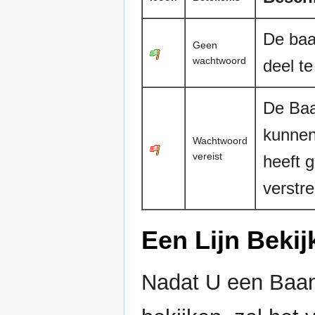
De baa
Geen
wachtwoord
deel t
De Baa
kunnen
Wachtwoord
vereist
heeft 
verstr
Een Lijn Bekij
Nadat U een Baan