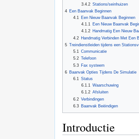
3.4.2
Stations/seinhuizen
4
Een Baanvak Beginnen
4.1
Een Nieuw Baanvak Beginnen
4.1.1
Een Nieuw Baanvak Begi
4.1.2
Handmatig Een Nieuw Ba
4.2
Handmatig Verbinden Met Een 
5
Treindienstleiden tijdens een Stationsv
5.1
Communicatie
5.2
Telefoon
5.3
Fax systeem
6
Baanvak Opties Tijdens De Simulatie
6.1
Status
6.1.1
Waarschuwing
6.1.2
Afsluiten
6.2
Verbindingen
6.3
Baanvak Beëindigen
Introductie