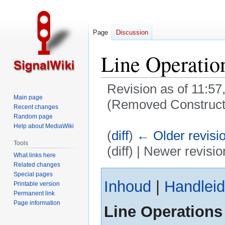
Page
Discussion
Line Operatio
Revision as of 11:5
Main page
(Removed Constructio
Recent changes
Random page
Help about MediaWiki
(
diff
)
← Older revisi
Tools
(diff) | Newer revisio
What links here
Related changes
Jump
Jump
Special pages
Inhoud
|
Handleid
to
to
Printable version
Permanent link
navigation
search
Page information
Line Operations