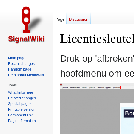
Page
Discussion
Licentiesleute
Jump
Jump
Druk op 'afbreken'
Main page
to
to
Recent changes
navigation
search
Random page
hoofdmenu om een l
Help about MediaWiki
Tools
What links here
Related changes
Special pages
Printable version
Permanent link
Page information