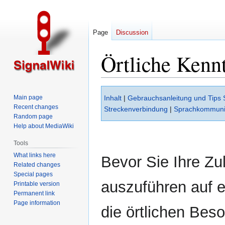
Page
Discussion
Örtliche Kenn
Jump
Jump
Main page
Inhalt
|
Gebrauchsanleitung und Tips 
to
to
Recent changes
Streckenverbindung
|
Sprachkommuni
navigation
search
Random page
Help about MediaWiki
Tools
What links here
Bevor Sie Ihre Zu
Related changes
Special pages
auszuführen auf e
Printable version
Permanent link
Page information
die örtlichen Bes