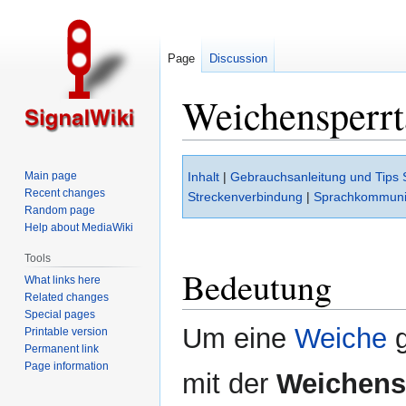
Page
Discussion
Weichensperrt
Jump
Jump
Main page
Inhalt
|
Gebrauchsanleitung und Tips 
to
to
Recent changes
Streckenverbindung
|
Sprachkommuni
navigation
search
Random page
Help about MediaWiki
Tools
Bedeutung
What links here
Related changes
Special pages
Um eine
Weiche
g
Printable version
Permanent link
Page information
mit der
Weichens