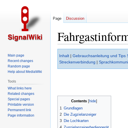
Page
Discussion
Fahrgastinfor
Jump
Jump
Main page
Inhalt
|
Gebrauchsanleitung und Tips 
to
to
Recent changes
Streckenverbindung
|
Sprachkommuni
navigation
search
Random page
Help about MediaWiki
Tools
What links here
Related changes
Special pages
Contents
Printable version
1
Grundlagen
Permanent link
2
Die Zugzielanzeiger
Page information
3
Die Lochkarten
4
Zugzielanzeigerbediengerät