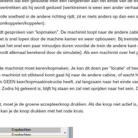
bedenk dat een geduwde trein een rangeerder aan het einde van de trei
 vertrekken als hij wordt geduwd (werktreinen is weer een ander verhaa
volle snelheid in de andere richting rijdt, zit er niets anders op dan e
r ontkoppelen/koppelen).
wordt gesproken van “kopmaken”. De machinist loopt naar de andere cabin
l. Het is snel lopen door de machine kamer en weer opbouwen. Bij treinste
at het snel een paar minuutjes duren voordat de trein de andere kant
dt allemaal berekend door de simulatie). Als een machinist over het per
e machinist moet keren/kopmaken. Je kan dit doen per “locatie” of heel
de machinist tot stilstand komt gaat hij naar de andere cabine, of wacht
 en GEEN keer/kopmaakinstructie heeft, zal langzaam naar het einde va
. Zodra hij gekeerd is, blijft hij staan en zal niet oprijden naar het s
, moet je de groene accepteerknop drukken. Als die knop niet actief is,
an je de knop drukken met het rode kruis.