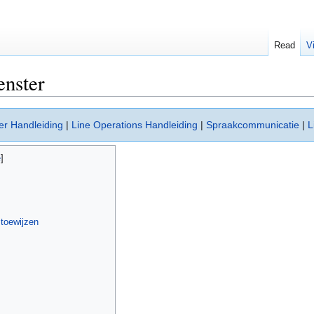
Read
V
enster
er Handleiding
|
Line Operations Handleiding
|
Spraakcommunicatie
|
L
toewijzen