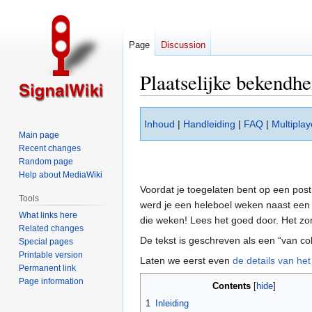
Page
Discussion
Plaatselijke bekendhe
Jump
Jump
Inhoud
|
Handleiding
|
FAQ
|
Multiplay
to
to
Main page
navigation
search
Recent changes
Random page
Help about MediaWiki
Voordat je toegelaten bent op een post,
Tools
werd je een heleboel weken naast een v
What links here
die weken! Lees het goed door. Het zor
Related changes
De tekst is geschreven als een “van col
Special pages
Printable version
Laten we eerst even
de details van he
Permanent link
Page information
Contents
1
Inleiding