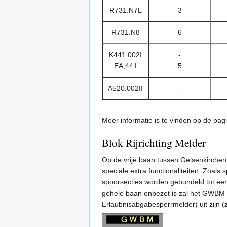
R731.N7L
3
R731.N8
6
K441.002I
-
EA,441
5
A520.002II
-
Meer informatie is te vinden op de pa
Blok Rijrichting Melder
Op de vrije baan tussen Gelsenkirchen 
speciale extra functionaliteiten. Zoals
spoorsecties worden gebundeld tot een
gehele baan onbezet is zal het GWBM sy
Erlaubnisabgabesperrmelder) uit zijn (z