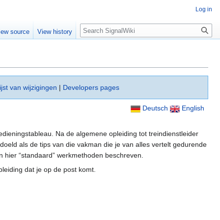
Log in
Search
iew source
View history
ijst van wijzigingen
|
Developers pages
Deutsch
English
edieningstableau. Na de algemene opleiding tot treindienstleider
oeld als de tips van die vakman die je van alles vertelt gedurende
den hier “standaard” werkmethoden beschreven.
pleiding dat je op de post komt.