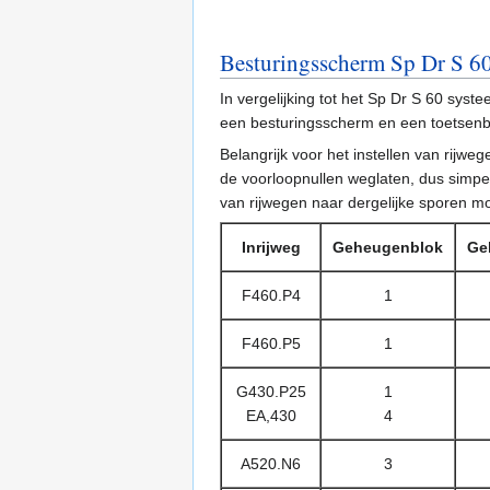
Besturingsscherm Sp Dr S 6
In vergelijking tot het Sp Dr S 60 sy
een besturingsscherm en een toetsen
Belangrijk voor het instellen van rijw
de voorloopnullen weglaten, dus simpel
van rijwegen naar dergelijke sporen m
Inrijweg
Geheugenblok
Ge
F460.P4
1
F460.P5
1
G430.P25
1
EA,430
4
A520.N6
3