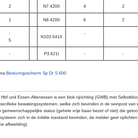
2
N7.420II
4
2
1
N8.420II
6
2
-
-
N103.541II
5
-
P3.621I
-
-
gina
Besturingsscherm Sp Dr S 600
Hbf und Essen-Altenessen is een blok rijrichting (GWB) met Selbstblock
 specifieke bewakingssystemen, welke zich bevinden in de seinpost van wa
 gemeenschappelijke status (gehele vrije baan bezet of niet) die get
steem zich in de initiële toestand bevinden, de melder geel oplichten 
ie afbeelding).