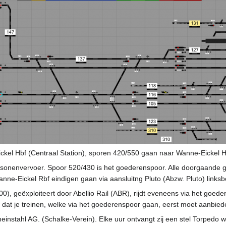
kel Hbf (Centraal Station), sporen 420/550 gaan naar Wanne-Eickel H
sonenvervoer. Spoor 520/430 is het goederenspoor. Alle doorgaande go
anne-Eickel Rbf eindigen gaan via aansluitng Pluto (Abzw. Pluto) links
0), geëxploiteert door Abellio Rail (ABR), rijdt eveneens via het goe
t dat je treinen, welke via het goederenspoor gaan, eerst moet aanbie
heinstahl AG. (Schalke-Verein). Elke uur ontvangt zij een stel Torpedo