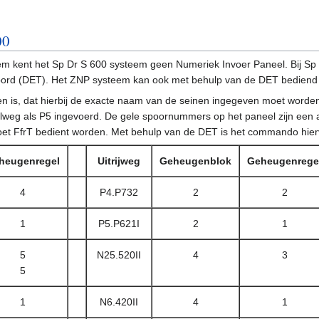
00
steem kent het Sp Dr S 600 systeem geen Numeriek Invoer Paneel. Bij 
bord (DET). Het ZNP systeem kan ook met behulp van de DET bediend
egen is, dat hierbij de exacte naam van de seinen ingegeven moet word
weg als P5 ingevoerd. De gele spoornummers op het paneel zijn een aanw
oet FfrT bedient worden. Met behulp van de DET is het commando hierv
heugenregel
Uitrijweg
Geheugenblok
Geheugenrege
4
P4.P732
2
2
1
P5.P621I
2
1
5
N25.520II
4
3
5
1
N6.420II
4
1