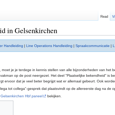
Read
V
id in Gelsenkirchen
er Handleiding
|
Line Operations Handleiding
|
Spraakcommunicatie
|
L
 moet je je terdege in kennis stellen van alle bijzonderheden van het b
akman op de post neergezet. Het deel "Plaatselijke bekendheid" is bed
gt ervoor dat je veel beter begrijpt wat er allemaal gebeurt. Ook wor
lega tot collega”-gesprek dat plaatsvindt op de allereerste dag na de o
t Gelsenkirchen Hbf paneel
bekijken.