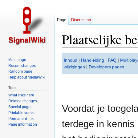
Page
Discussion
Plaatselijke 
Jump
Jump
Main page
Inhoud
|
Handleiding
|
FAQ
|
Multiplay
to
to
Recent changes
wijzigingen
|
Developers pages
navigation
search
Random page
Help about MediaWiki
Tools
What links here
Related changes
Voordat je toegela
Special pages
Printable version
Permanent link
terdege in kennis
Page information