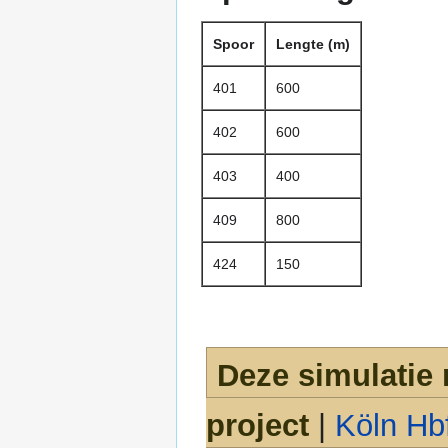
Spoor
Lengte (m)
401
600
402
600
403
400
409
800
424
150
Deze simulatie 
project
|
Köln Hb