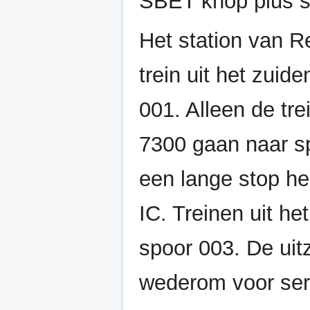
SBET knop plus s
Het station van R
trein uit het zuid
001. Alleen de tr
7300 gaan naar sp
een lange stop h
IC. Treinen uit h
spoor 003. De uit
wederom voor ser