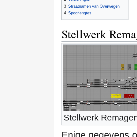
3
Straatnamen van Overwegen
4
Spoorlengtes
Stellwerk Rema
Stellwerk Remage
Enige gegevens o