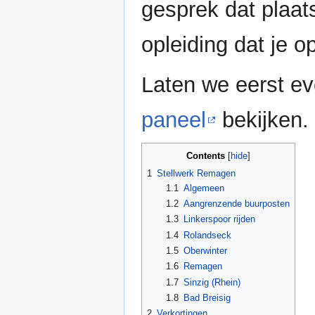
gesprek dat plaat
opleiding dat je o
Laten we eerst e
paneel
bekijken.
Contents
1
Stellwerk Remagen
1.1
Algemeen
1.2
Aangrenzende buurposten
1.3
Linkerspoor rijden
1.4
Rolandseck
1.5
Oberwinter
1.6
Remagen
1.7
Sinzig (Rhein)
1.8
Bad Breisig
2
Verkortingen